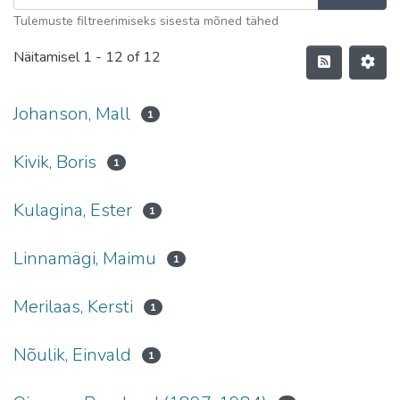
Tulemuste filtreerimiseks sisesta mõned tähed
Näitamisel
1 - 12 of 12
Johanson, Mall
1
Kivik, Boris
1
Kulagina, Ester
1
Linnamägi, Maimu
1
Merilaas, Kersti
1
Nõulik, Einvald
1