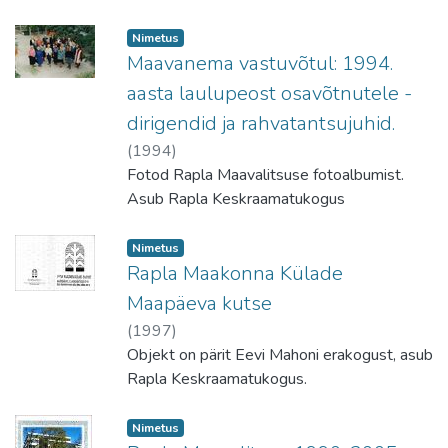
Nimetus
Maavanema vastuvõtul: 1994.
aasta laulupeost osavõtnutele -
dirigendid ja rahvatantsujuhid.
(
1994
)
Fotod Rapla Maavalitsuse fotoalbumist.
Asub Rapla Keskraamatukogus
Nimetus
Rapla Maakonna Külade
Maapäeva kutse
(
1997
)
Objekt on pärit Eevi Mahoni erakogust, asub
Rapla Keskraamatukogus.
Nimetus