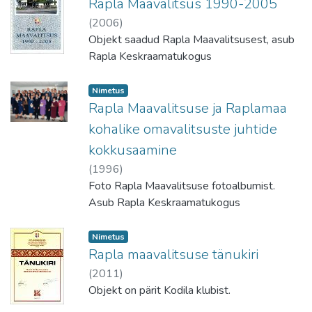
Rapla Maavalitsus 1990-2005
(
2006
)
Objekt saadud Rapla Maavalitsusest, asub
Rapla Keskraamatukogus
Nimetus
Rapla Maavalitsuse ja Raplamaa
kohalike omavalitsuste juhtide
kokkusaamine
(
1996
)
Foto Rapla Maavalitsuse fotoalbumist.
Asub Rapla Keskraamatukogus
Nimetus
Rapla maavalitsuse tänukiri
(
2011
)
Objekt on pärit Kodila klubist.