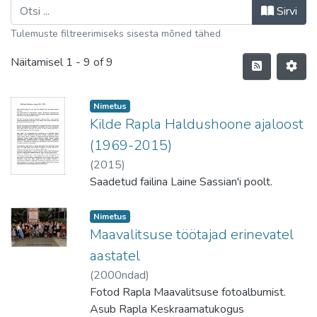
Sirvi
Tulemuste filtreerimiseks sisesta mõned tähed
Näitamisel
1 - 9 of 9
Nimetus
Kilde Rapla Haldushoone ajaloost
(1969-2015)
(
2015
)
Saadetud failina Laine Sassian'i poolt.
Nimetus
Maavalitsuse töötajad erinevatel
aastatel
(
2000ndad
)
Fotod Rapla Maavalitsuse fotoalbumist.
Asub Rapla Keskraamatukogus