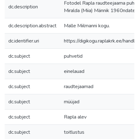
Fotodel Rapla raudteejaama puhvet
dc.description
Miralda (Miia) Männik 1960ndatel.
dc.description.abstract
Malle Miilmanni kogu.
dc.identifier.uri
https://digikogu.raplakrk.ee/han
dc.subject
puhvetid
dc.subject
einelauad
dc.subject
raudtejaamad
dc.subject
müüjad
dc.subject
Rapla alev
dc.subject
toitlustus