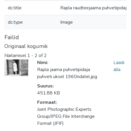
dc.title
Rapla raudteejaama puhvetipidaja 
dc.type
Image
Failid
Originaal kogumik
Näitamisel
1 - 2 of 2
Nimi:
Laadi
Rapla jaama puhvetipidaja
alla
puhveti uksel 1960ndatel.jpg
Suurus:
451.88 KB
Formaat:
Joint Photographic Experts
Group/JPEG File Interchange
Format (JFIF)