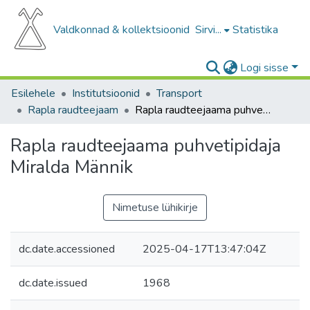
Valdkonnad & kollektsioonid
Sirvi...
Statistika
Logi sisse
Esilehele
Institutsioonid
Transport
Rapla raudteejaam
Rapla raudteejaama puhvetipidaja Miralda Männik
Rapla raudteejaama puhvetipidaja
Miralda Männik
Nimetuse lühikirje
dc.date.accessioned
2025-04-17T13:47:04Z
dc.date.issued
1968