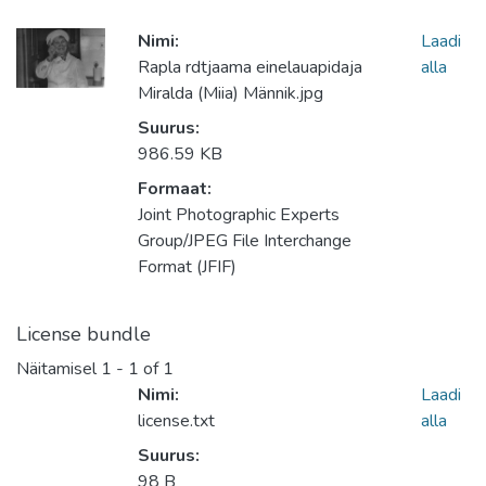
Nimi:
Laadi
Rapla rdtjaama einelauapidaja
alla
Miralda (Miia) Männik.jpg
Suurus:
986.59 KB
Formaat:
Joint Photographic Experts
Group/JPEG File Interchange
Format (JFIF)
License bundle
Näitamisel
1 - 1 of 1
Nimi:
Laadi
license.txt
alla
Suurus:
98 B