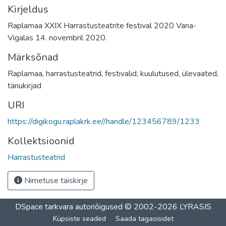
Kirjeldus
Raplamaa XXIX Harrastusteatrite festival 2020 Vana-
Vigalas 14. novembril 2020.
Märksõnad
Raplamaa
,
harrastusteatrid
,
festivalid
,
kuulutused
,
ülevaated
,
tänukirjad
URI
https://digikogu.raplakrk.ee//handle/123456789/1233
Kollektsioonid
Harrastusteatrid
Nimetuse täiskirje
DSpace tarkvara
autoriõigused © 2002-2026
LYRASIS
Küpsiste seaded
Saada tagasisidet