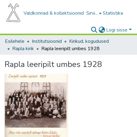
Valdkonnad & kollektsioonid
Sirvi...
Statistika
Logi sisse
Esilehele
Institutsioonid
Kirikud, kogudused
Rapla kirik
Rapla leeripilt umbes 1928
Rapla leeripilt umbes 1928