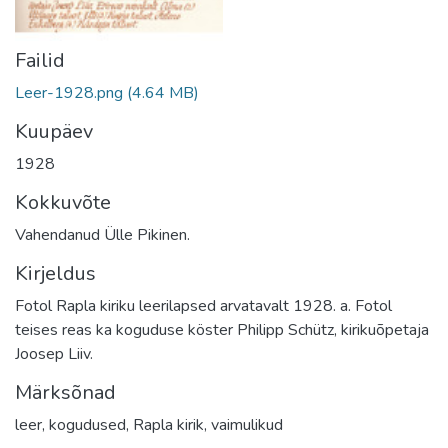
Failid
Leer-1928.png
(4.64 MB)
Kuupäev
1928
Kokkuvõte
Vahendanud Ülle Pikinen.
Kirjeldus
Fotol Rapla kiriku leerilapsed arvatavalt 1928. a. Fotol
teises reas ka koguduse köster Philipp Schütz, kirikuõpetaja
Joosep Liiv.
Märksõnad
leer
,
kogudused
,
Rapla kirik
,
vaimulikud