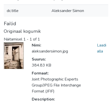
dc.title
Aleksander Siimon
Failid
Originaal kogumik
Näitamisel
1 - 1 of 1
Nimi:
Laadi
aleksandersiimon.jpg
alla
Suurus:
384.83 KB
Formaat:
Joint Photographic Experts
Group/JPEG File Interchange
Format (JFIF)
Description: