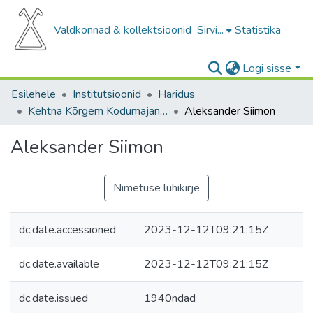
Valdkonnad & kollektsioonid
Sirvi...
Statistika
Logi sisse
Esilehele
Institutsioonid
Haridus
Kehtna Kõrgem Kodumajanduskool
Aleksander Siimon
Aleksander Siimon
Nimetuse lühikirje
dc.date.accessioned
2023-12-12T09:21:15Z
dc.date.available
2023-12-12T09:21:15Z
dc.date.issued
1940ndad