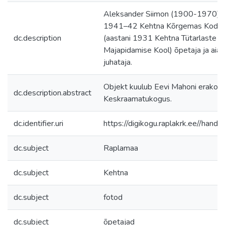
Aleksander Siimon (1900-1970) o
1941–42 Kehtna Kõrgemas Kodum
dc.description
(aastani 1931 Kehtna Tütarlaste Põ
Majapidamise Kool) õpetaja ja ai
juhataja.
Objekt kuulub Eevi Mahoni erakog
dc.description.abstract
Keskraamatukogus.
dc.identifier.uri
https://digikogu.raplakrk.ee//ha
dc.subject
Raplamaa
dc.subject
Kehtna
dc.subject
fotod
dc.subject
õpetajad