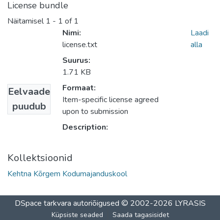
License bundle
Näitamisel
1 - 1 of 1
Nimi:
Laadi
license.txt
alla
Suurus:
1.71 KB
Formaat:
Eelvaade
Item-specific license agreed
puudub
upon to submission
Description:
Kollektsioonid
Kehtna Kõrgem Kodumajanduskool
DSpace tarkvara
autoriõigused © 2002-2026
LYRASIS
Küpsiste seaded
Saada tagasisidet