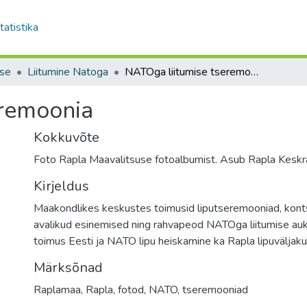
tatistika
tse
Liitumine Natoga
NATOga liitumise tseremoonia
eremoonia
Kokkuvõte
Foto Rapla Maavalitsuse fotoalbumist. Asub Rapla Kes
Kirjeldus
Maakondlikes keskustes toimusid liputseremooniad, kont
avalikud esinemised ning rahvapeod NATOga liitumise auks.
toimus Eesti ja NATO lipu heiskamine ka Rapla lipuväljaku
Märksõnad
Raplamaa
,
Rapla
,
fotod
,
NATO
,
tseremooniad