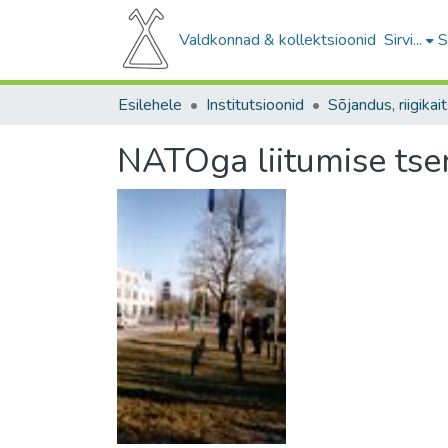
Valdkonnad & kollektsioonid
Sirvi...
S
Esilehele
Institutsioonid
Sõjandus, riigikai
NATOga liitumise ts