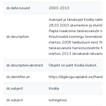
dc.date.issued
2003-2013
Aukirjad ja tänukirjad Kodila näiterin
28.03.2003 üksmeelse ja elurõõm
Rapla maakonna täiskasvanute näit
dc.description
Kreutzwaldi loomingu teemalisel ü
märtsis 2008 taidluslusti eest Ra
täiskasvanute harrastusteatrite fes
märtsis 2013 Järvakandi rahvamaja
dc.description.abstract
Objekt on pärit Kodila klubist.
dc.identifier.uri
https://digikogu.raplakrk.ee//ha
dc.subject
Kodila
dc.subject
isetegevus