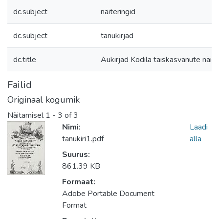
dc.subject
näiteringid
dc.subject
tänukirjad
dc.title
Aukirjad Kodila täiskasvanute näite
Failid
Originaal kogumik
Näitamisel
1 - 3 of 3
Nimi:
Laadi
tanukiri1.pdf
alla
Suurus:
861.39 KB
Formaat:
Adobe Portable Document
Format