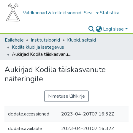
Valdkonnad & kollektsioonid
Sirvi...
Statistika
Logi sisse
Esilehele
Institutsioonid
Klubid, seltsid
Kodila klubi ja isetegevus
Aukirjad Kodila täiskasvanute näiteringile
Aukirjad Kodila täiskasvanute
näiteringile
Nimetuse lühikirje
dc.date.accessioned
2023-04-20T07:16:32Z
dc.date.available
2023-04-20T07:16:32Z