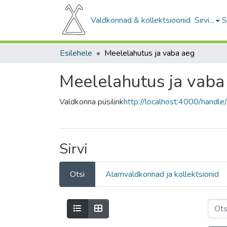
Valdkonnad & kollektsioonid
Sirvi...
S
Esilehele
Meelelahutus ja vaba aeg
Meelelahutus ja vaba
Valdkonna püsilink
http://localhost:4000/hand
Sirvi
Otsi
Alamvaldkonnad ja kollektsionid