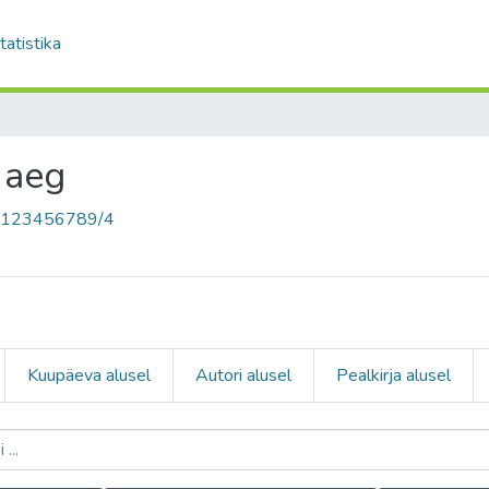
tatistika
 aeg
le/123456789/4
Kuupäeva alusel
Autori alusel
Pealkirja alusel