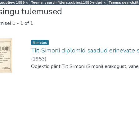
uupäev: 1959
×
Teema: search.filters.subject.1950-ndad
×
Teema: search.fi
singu tulemused
amisel
1 - 1 of 1
Nimetus
Tiit Simoni diplomid saadud erinevate 
(
1953
)
Objektid pärit Tiit Siimoni (Simoni) erakogust, v