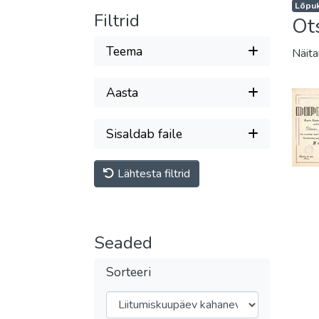
Lõpuk
Filtrid
Ot
Teema
Näit
Aasta
Sisaldab faile
Lähtesta filtrid
Seaded
Sorteeri