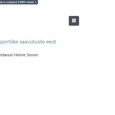
lters.subject.1960-ndad
×
sportlike saavutuste eest
ahendanud Helme Simon.