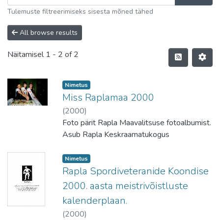
Tulemuste filtreerimiseks sisesta mõned tähed
All browse results
Näitamisel
1 - 2 of 2
Nimetus
Miss Raplamaa 2000
(
2000
)
Foto pärit Rapla Maavalitsuse fotoalbumist.
Asub Rapla Keskraamatukogus
Nimetus
Rapla Spordiveteranide Koondise
2000. aasta meistrivõistluste
kalenderplaan.
(
2000
)