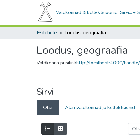
Valdkonnad & kollektsioonid
Sirvi...
S
Esilehele
Loodus, geograafia
Loodus, geograafia
Valdkonna püsilink
http://localhost:4000/hand
Sirvi
Otsi
Alamvaldkonnad ja kollektsionid