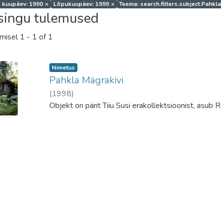
 kuupäev: 1990
×
Lõpukuupäev: 1999
×
Teema: search.filters.subject.Pahkl
singu tulemused
amisel
1 - 1 of 1
Nimetus
Pahkla Mägrakivi
(
1998
)
Objekt on pärit Tiiu Susi erakollektsioonist, asu