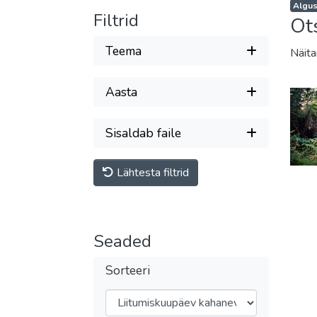
Algus
Filtrid
Ot
Teema
Näit
Aasta
Sisaldab faile
Lähtesta filtrid
Seaded
Sorteeri