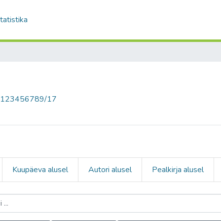
tatistika
le/123456789/17
Kuupäeva alusel
Autori alusel
Pealkirja alusel