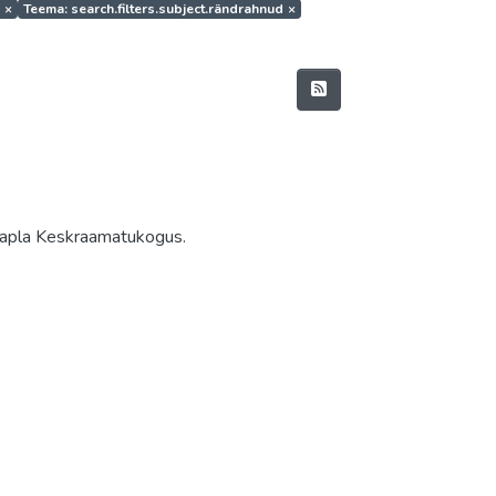
a
×
Teema: search.filters.subject.rändrahnud
×
b Rapla Keskraamatukogus.