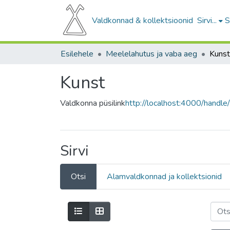
Valdkonnad & kollektsioonid
Sirvi...
S
Esilehele
Meelelahutus ja vaba aeg
Kunst
Kunst
Valdkonna püsilink
http://localhost:4000/hand
Sirvi
Otsi
Alamvaldkonnad ja kollektsionid