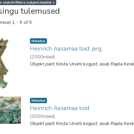
: search.filters.subject.maalid
×
singu tulemused
amisel
1 - 9 of 9
Nimetus
Heinrich Aasamaa töid: järg
(
2000ndad
)
Objekt pärit Krista Urveti kogust, asub Rapla Ke
Nimetus
Heinrich Aasamaa töid
(
2000ndad
)
Objekt pärit Krista Urveti kogust, asub Rapla Ke