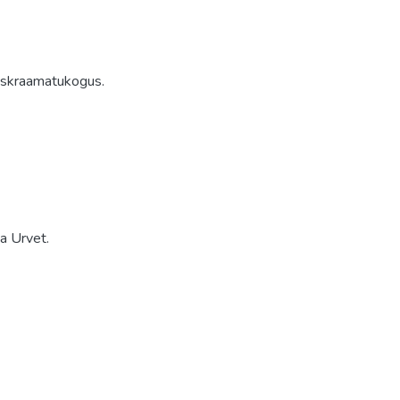
g
eskraamatukogus.
a Urvet.