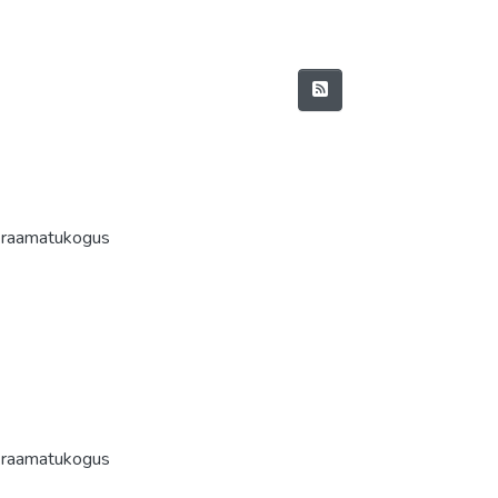
skraamatukogus
skraamatukogus