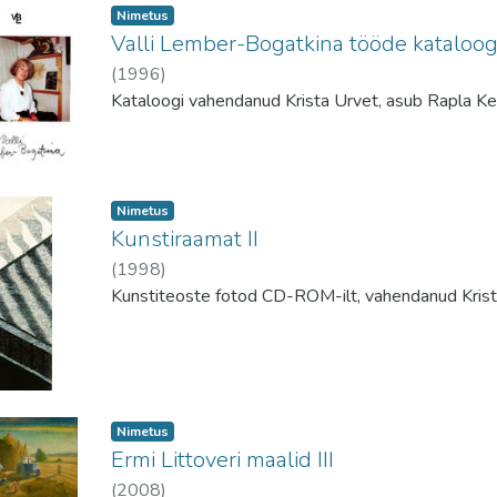
Nimetus
Valli Lember-Bogatkina tööde kataloo
(
1996
)
Kataloogi vahendanud Krista Urvet, asub Rapla K
Nimetus
Kunstiraamat II
(
1998
)
Kunstiteoste fotod CD-ROM-ilt, vahendanud Krist
Nimetus
Ermi Littoveri maalid III
(
2008
)