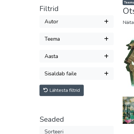
Teema
Filtrid
Ot
Autor
Näit
Teema
Aasta
Sisaldab faile
Lähtesta filtrid
Seaded
Sorteeri