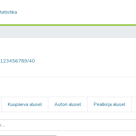
tatistika
le/123456789/40
Kuupäeva alusel
Autori alusel
Pealkirja alusel