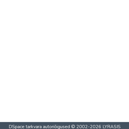
DSpace tarkvara
autoriõigused © 2002-2026
LYRASIS