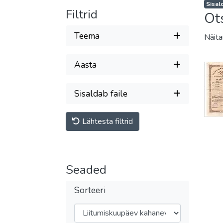
Sisald
Filtrid
Ot
Teema
Näit
Aasta
Sisaldab faile
Lähtesta filtrid
Seaded
Sorteeri