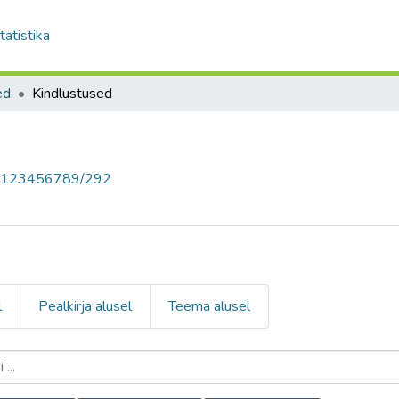
tatistika
ed
Kindlustused
le/123456789/292
l
Pealkirja alusel
Teema alusel