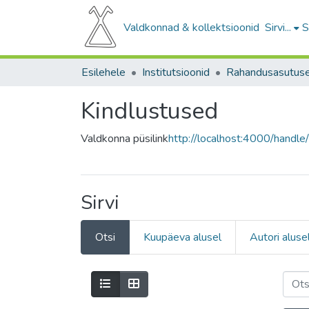
Valdkonnad & kollektsioonid
Sirvi...
S
Esilehele
Institutsioonid
Rahandusasutus
Kindlustused
Valdkonna püsilink
http://localhost:4000/hand
Sirvi
Otsi
Kuupäeva alusel
Autori aluse