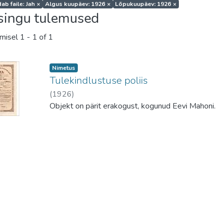
ab faile: Jah
×
Algus kuupäev: 1926
×
Lõpukuupäev: 1926
×
singu tulemused
amisel
1 - 1 of 1
Nimetus
Tulekindlustuse poliis
(
1926
)
Objekt on pärit erakogust, kogunud Eevi Mahoni.